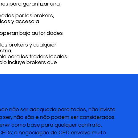
denes para garantizar una
nadas por los brokers,
icos y acceso a
e operan bajo autoridades
los brokers y cualquier
tria.
le para los traders locales.
olo incluye brokers que
pode não ser adequado para todos, não invista
 a ser, não são e não podem ser considerados
servir como base para qualquer contrato,
 CFDs: a negociação de CFD envolve muito