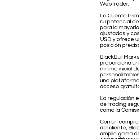
Webtrader.
La Cuenta Prim
su potencial de
para la mayoría
ajustados y cos
USD y ofrece u
posición precis
BlackBull Mark
proporciona un
mínimo inicial 
personalizables
una plataforma
acceso gratuit
La regulación e
de trading seg
como la Comisi
Con un comprom
del cliente, Bl
amplia gama de