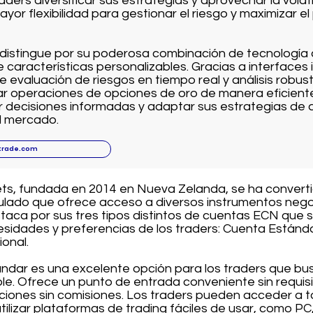
raders diversificar sus estrategias y aprovechar la vola
yor flexibilidad para gestionar el riesgo y maximizar el
distingue por su poderosa combinación de tecnología
características personalizables. Gracias a interfaces i
 evaluación de riesgos en tiempo real y análisis robust
r operaciones de opciones de oro de manera eficient
r decisiones informadas y adaptar sus estrategias de 
l mercado.
trade.com
ets, fundada en 2014 en Nueva Zelanda, se ha convert
gulado que ofrece acceso a diversos instrumentos negoc
taca por sus tres tipos distintos de cuentas ECN que 
esidades y preferencias de los traders: Cuenta Estánd
ional.
ndar es una excelente opción para los traders que bu
le. Ofrece un punto de entrada conveniente sin requis
ciones sin comisiones. Los traders pueden acceder a t
tilizar plataformas de trading fáciles de usar, como PC,