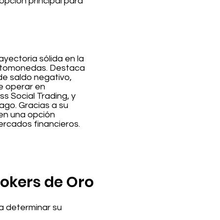
opción principal para
yectoria sólida en la
riptomonedas. Destaca
de saldo negativo,
te operar en
s Social Trading, y
ago. Gracias a su
 en una opción
ercados financieros.
rokers de Oro
ra determinar su