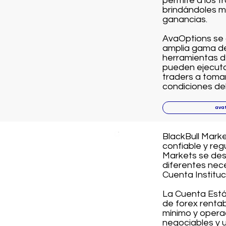
permite a los t
brindándoles ma
ganancias.
AvaOptions se 
amplia gama de 
herramientas de
pueden ejecuta
traders a toma
condiciones de
ava
BlackBull Mark
confiable y re
Markets se des
diferentes nec
Cuenta Instituc
La Cuenta Está
de forex rentab
mínimo y opera
negociables y u