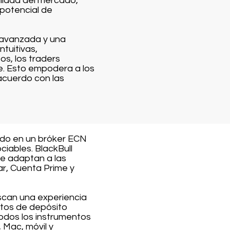
tilidad del mercado,
 potencial de
 avanzada y una
ntuitivas,
os, los traders
e. Esto empodera a los
acuerdo con las
ido en un bróker ECN
iables. BlackBull
se adaptan a las
ar, Cuenta Prime y
scan una experiencia
itos de depósito
odos los instrumentos
 Mac, móvil y