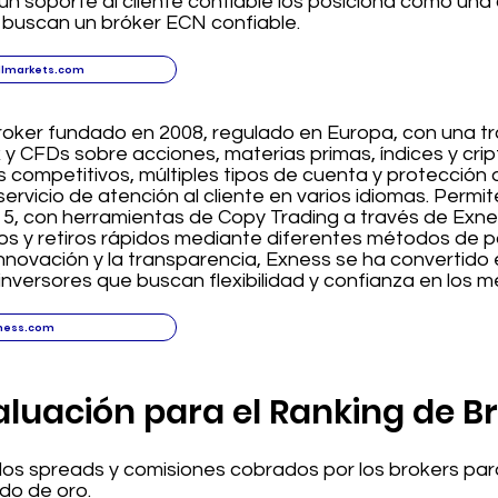
un soporte al cliente confiable los posiciona como una 
e buscan un bróker ECN confiable.
llmarkets.com
oker fundado en 2008, regulado en Europa, con una tra
x y CFDs sobre acciones, materias primas, índices y c
 competitivos, múltiples tipos de cuenta y protección 
rvicio de atención al cliente en varios idiomas. Permi
5, con herramientas de Copy Trading a través de Exnes
os y retiros rápidos mediante diferentes métodos de p
nnovación y la transparencia, Exness se ha convertido
inversores que buscan flexibilidad y confianza en los m
ness.com
valuación para el Ranking de B
r los spreads y comisiones cobrados por los brokers pa
do de oro.