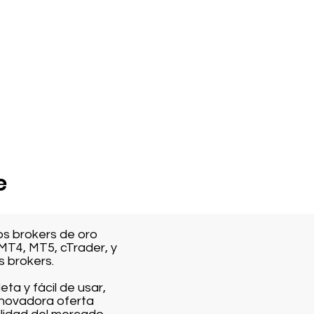
e
os brokers de oro
MT4, MT5, cTrader, y
s brokers.
a y fácil de usar,
nnovadora oferta