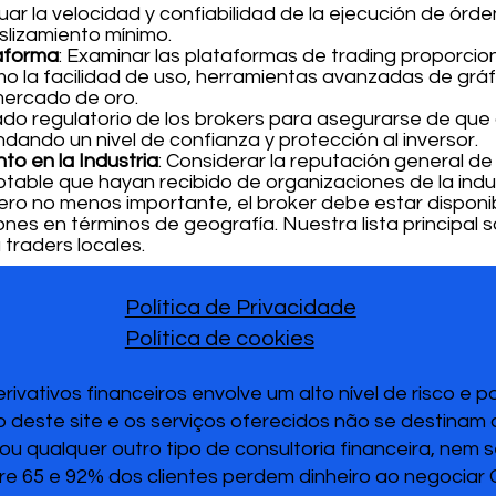
luar la velocidad y confiabilidad de la ejecución de ór
slizamiento mínimo.
taforma
: Examinar las plataformas de trading proporcio
 la facilidad de uso, herramientas avanzadas de gráf
mercado de oro.
estado regulatorio de los brokers para asegurarse de qu
dando un nivel de confianza y protección al inversor.
o en la Industria
: Considerar la reputación general de 
table que hayan recibido de organizaciones de la indus
 pero no menos importante, el broker debe estar disponib
ones en términos de geografía. Nuestra lista principal s
traders locales.
Política de Privacidade
Política de cookies
vativos financeiros envolve um alto nível de risco e 
 deste site e os serviços oferecidos não se destinam
u qualquer outro tipo de consultoria financeira, nem 
re 65 e 92% dos clientes perdem dinheiro ao negociar