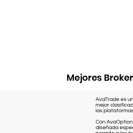
Mejores Broker
AvaTrade es un
mejor clasific
las plataformas
Con AvaOptions
diseñada espec