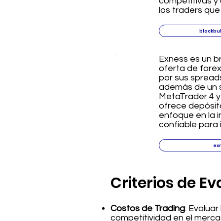
competitivas y 
los traders qu
blackbu
Exness es un br
oferta de fore
por sus spreads
además de un se
MetaTrader 4 y 
ofrece depósit
enfoque en la i
confiable para 
ex
Criterios de E
Costos de Trading
: Evalua
competitividad en el merca