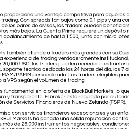
e proporciona una ventaja competitiva para aquellos
 trading. Con spreads tan bajos como 0.1 pips y una co
 de los pares de divisas, los traders pueden benefici
tos más bajos. La Cuenta Prime requiere un depósito m
n apalancamiento de hasta 1:500, junto con micro lot
o.
ets también atiende a traders más grandes con su Cuen
a experiencia de trading verdaderamente institucional
de 20,000 USD, los traders pueden acceder a estructur
, soporte técnico dedicado las 24 horas del día, los 7 d
 MAM/PAMM personalizada. Los traders elegibles pued
o a VPS según el volumen de trading.
s fundamental en la oferta de BlackBull Markets, lo qu
uro y transparente. El bróker está regulado por autor
ón de Servicios Financieros de Nueva Zelanda (FSPR).
iso con servicios financieros excepcionales y un enfo
ackBull Markets ha ganado una sólida reputación dentro d
 más de 26,000 instrumentos negociables, condiciones