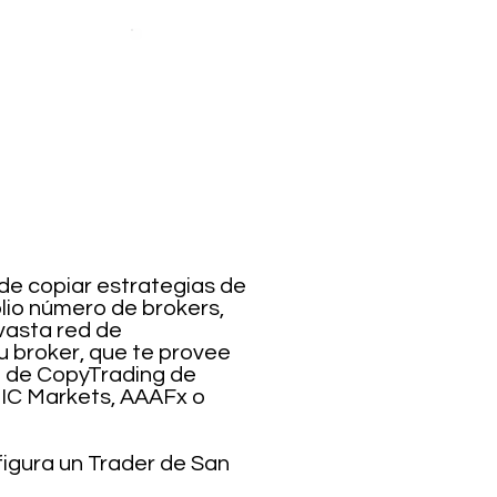
ede copiar estrategias de
lio número de brokers,
 vasta red de
u broker, que te provee
ta de CopyTrading de
, IC Markets, AAAFx o
figura un Trader de San