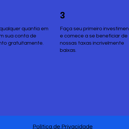
3
qualquer quantia em
Faça seu primeiro investimen
em sua conta de
e comece a se beneficiar de
nto gratuitamente.
nossas taxas incrivelmente
baixas.
Política de Privacidade