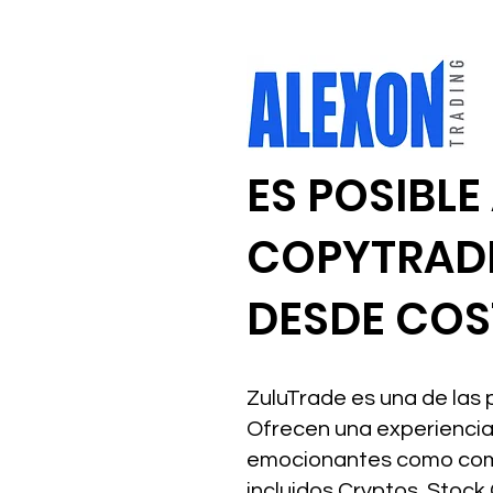
ES POSIBLE
COPYTRAD
DESDE COS
ZuluTrade es una de las
Ofrecen una experiencia 
emocionantes como comer
incluidos Cryptos, Stock