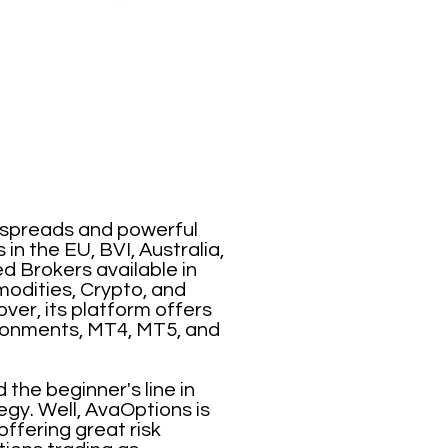
 spreads and powerful
n the EU, BVI, Australia,
d Brokers available in
modities, Crypto, and
ver, its platform offers
ironments, MT4, MT5, and
 the beginner's line in
gy. Well, AvaOptions is
offering great risk