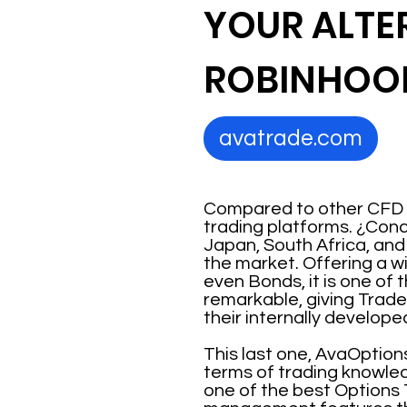
YOUR ALTE
ROBINHOOD
avatrade.com
Compared to other CFD B
trading platforms. ¿Conc
Japan, South Africa, and
the market. Offering a w
even Bonds, it is one of 
remarkable, giving Trad
their internally develo
This last one, AvaOptions
terms of trading knowled
one of the best Options T