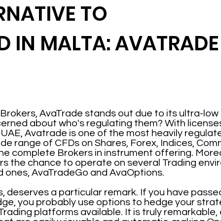
RNATIVE TO
 IN MALTA: AVATRADE
rokers, AvaTrade stands out due to its ultra-low
erned about who's regulating them? With licenses i
 UAE, Avatrade is one of the most heavily regulate
ide range of CFDs on Shares, Forex, Indices, Com
the complete Brokers in instrument offering. Moreo
ers the chance to operate on several Trading env
ped ones, AvaTradeGo and AvaOptions.
, deserves a particular remark. If you have passed
ge, you probably use options to hedge your strate
rading platforms available. It is truly remarkable, 