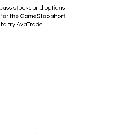
iscuss stocks and options
nd for the GameStop short
to try AvaTrade.