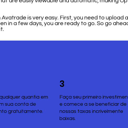
t are easily viewable and automatic, making Opt
vatrade is very easy. First, you need to upload a va
hen in a few days, you are ready to go. So go ahea
t.
3
qualquer quantia em
Faça seu primeiro investimen
em sua conta de
e comece a se beneficiar de
nto gratuitamente.
nossas taxas incrivelmente
baixas.