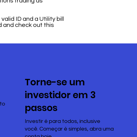
ions trading as
lid ID and a Utility bill
d and check out this
Torne-se um
investidor em 3
to
passos
Investir é para todos, inclusive
você. Começar é simples, abra uma
conta hoje.