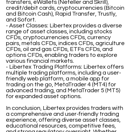
transfers, eWallets (Neteller and Skrill),
credit/debit cards, cryptocurrencies (Bitcoin
and Bitcoin Cash), Rapid Transfer, Trustly,
and Sofort.
- Asset Classes: Libertex provides a diverse
range of asset classes, including stocks
CFDs, cryptocurrencies CFDs, currency
pairs, metals CFDs, indices CFDs, agriculture
CFDs, oil and gas CFDs, ETFs CFDs, and
options CFDs, enabling traders to explore
various financial markets.
- Libertex Trading Platforms: Libertex offers
multiple trading platforms, including a user-
friendly web platform, a mobile app for
trading on the go, MetaTrader 4 (MT4) for
advanced trading, and MetaTrader 5 (MT5)
for expanded asset options.
In conclusion, Libertex provides traders with
a comprehensive and user-friendly trading
experience, offering diverse asset classes,
educational resources, competitive fees,
and strong regulatory oversight. Whether