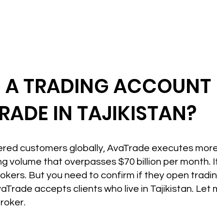
N A TRADING ACCOUNT
RADE IN TAJIKISTAN?
ered customers globally, AvaTrade executes more 
ng volume that overpasses $70 billion per month. I
kers. But you need to confirm if they open trading
aTrade accepts clients who live in Tajikistan. Let
Broker.