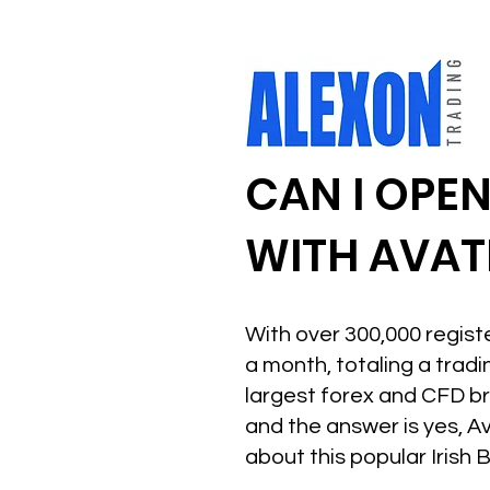
CAN I OPE
WITH AVAT
With over 300,000 regist
a month, totaling a tradi
largest forex and CFD bro
and the answer is yes, Av
about this popular Irish 