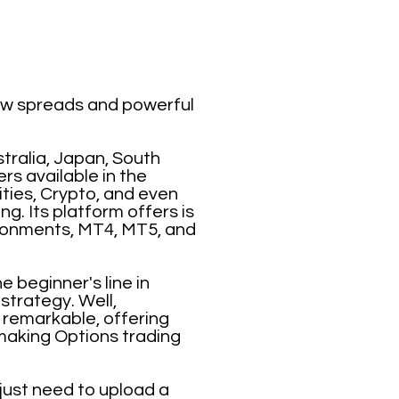
low spreads and powerful
tralia, Japan, South
rs available in the
ties, Crypto, and even
g. Its platform offers is
ironments, MT4, MT5, and
 beginner's line in
strategy. Well,
y remarkable, offering
making Options trading
just need to upload a