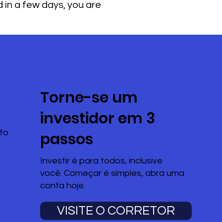
d in a few days, you are
Torne-se um
investidor em 3
to
passos
Investir é para todos, inclusive
você. Começar é simples, abra uma
conta hoje.
VISITE O CORRETOR