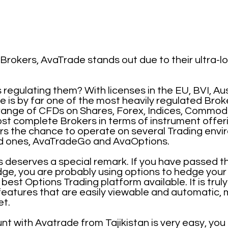
rokers, AvaTrade stands out due to their ultra-
egulating them? With licenses in the EU, BVI, Aus
 is by far one of the most heavily regulated Broke
range of CFDs on Shares, Forex, Indices, Commodi
ost complete Brokers in terms of instrument offerin
ers the chance to operate on several Trading env
ped ones, AvaTradeGo and AvaOptions.
 deserves a special remark. If you have passed the
ge, you are probably using options to hedge your 
best Options Trading platform available. It is trul
eatures that are easily viewable and automatic, 
et.
t with Avatrade from Tajikistan is very easy, you 