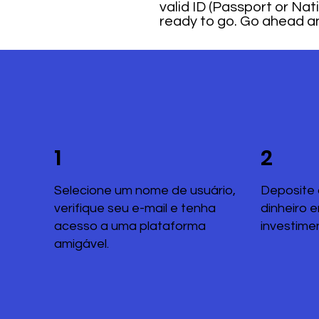
valid ID (Passport or Nati
ready to go. Go ahead and
1
2
Selecione um nome de usuário,
Deposite 
verifique seu e-mail e tenha
dinheiro 
acesso a uma plataforma
investime
amigável.