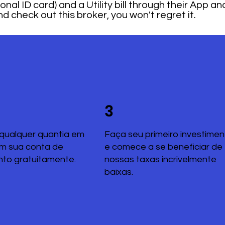
onal ID card) and a Utility bill through their App an
 check out this broker, you won't regret it.
3
qualquer quantia em
Faça seu primeiro investimen
em sua conta de
e comece a se beneficiar de
nto gratuitamente.
nossas taxas incrivelmente
baixas.