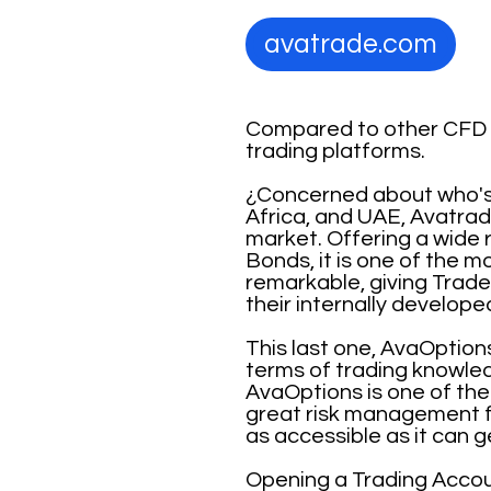
avatrade.com
Compared to other CFD B
trading platforms.
¿Concerned about who's r
Africa, and UAE, Avatrade
market. Offering a wide 
Bonds, it is one of the m
remarkable, giving Trad
their internally develo
This last one, AvaOptions
terms of trading knowled
AvaOptions is one of the 
great risk management f
as accessible as it can g
Opening a Trading Accoun