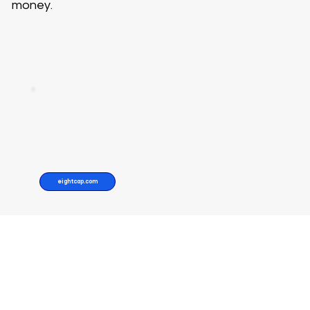
money.
eightcap.com