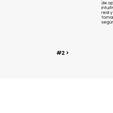
de op
intui
real 
tomar
según
#2 >