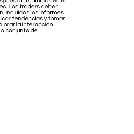
espuesta a cambios en el
ies. Los traders deben
 incluidos los informes
tificar tendencias y tomar
orar la interacción
io conjunto de