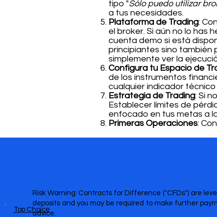
tipo "
Sólo puedo utilizar b
a tus necesidades.
Plataforma de Trading
: Co
el broker. Si aún no lo has
cuenta demo si está disponi
principiantes sino también
simplemente ver la ejecuci
Configura tu Espacio de Tr
de los instrumentos financi
cualquier indicador técnico
Estrategia de Trading
: Si 
Establecer límites de pérd
enfocado en tus metas a la
Primeras Operaciones
: Co
Risk Warning: Contracts for Difference ("CFDs") are leve
deposits and you may be required to make further payme
Top Choice
advice.