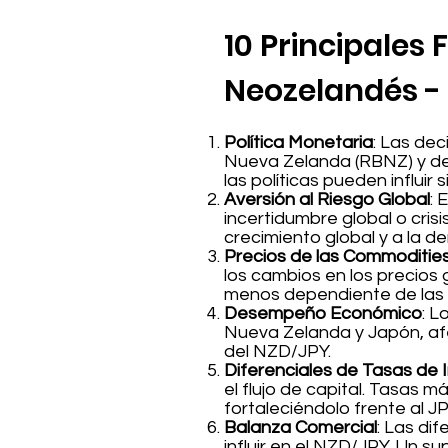
10 Principales
Neozelandés -
Política Monetaria
: Las dec
Nueva Zelanda (RBNZ) y del
las políticas pueden influir
Aversión al Riesgo Global
: 
incertidumbre global o crisi
crecimiento global y a la 
Precios de las Commoditie
los cambios en los precios 
menos dependiente de las 
Desempeño Económico
: L
Nueva Zelanda y Japón, afec
del NZD/JPY.
Diferenciales de Tasas de 
el flujo de capital. Tasas 
fortaleciéndolo frente al JP
Balanza Comercial
: Las di
influir en el NZD/JPY. Un s