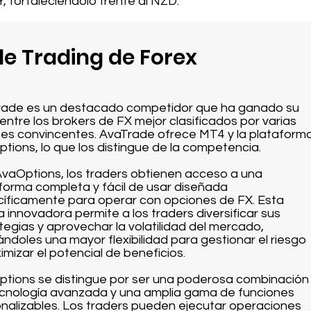
Y, fortaleciéndolo frente al NZD.
e Trading de Forex
ade es un destacado competidor que ha ganado su
 entre los brokers de FX mejor clasificados por varias
es convincentes. AvaTrade ofrece MT4 y la plataform
tions, lo que los distingue de la competencia.
vaOptions, los traders obtienen acceso a una
forma completa y fácil de usar diseñada
íficamente para operar con opciones de FX. Esta
a innovadora permite a los traders diversificar sus
tegias y aprovechar la volatilidad del mercado,
ándoles una mayor flexibilidad para gestionar el riesgo
imizar el potencial de beneficios.
tions se distingue por ser una poderosa combinación
cnología avanzada y una amplia gama de funciones
nalizables. Los traders pueden ejecutar operaciones