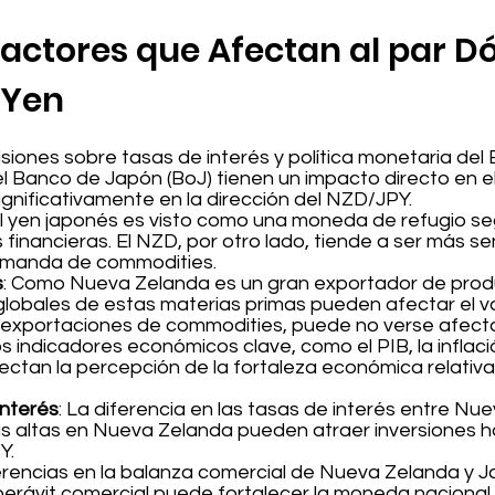
 Factores que Afectan al par D
 Yen
isiones sobre tasas de interés y política monetaria de
 Banco de Japón (BoJ) tienen un impacto directo en el
 significativamente en la dirección del NZD/JPY.
El yen japonés es visto como una moneda de refugio s
s financieras. El NZD, por otro lado, tiende a ser más s
demanda de commodities.
s
: Como Nueva Zelanda es un gran exportador de produ
globales de estas materias primas pueden afectar el va
exportaciones de commodities, puede no verse afect
os indicadores económicos clave, como el PIB, la inflac
tan la percepción de la fortaleza económica relativa y
Interés
: La diferencia en las tasas de interés entre N
más altas en Nueva Zelanda pueden atraer inversiones h
Y.
ferencias en la balanza comercial de Nueva Zelanda y
uperávit comercial puede fortalecer la moneda nacional.