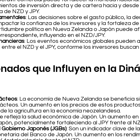
mientos de inversión directa y de cartera hacia y des
a de NZD y JPY.
namentales
: Las decisiones sobre el gasto público, la deu
actar la confianza de los inversores y la fortaleza de
ertidumbre política en Nueva Zelanda o Japón puede af
rrespondiente, influyendo en el NZD/JPY.
inancieras
: Los eventos económicos globales pueden alt
rio entre el NZD y el JPY, conforme los inversores busca
onados que Influyen en la Din
Lácteos
: La economía de Nueva Zelanda se beneficia si
ácteos. Un aumento en los precios de estos productos
 de la agricultura en la economía neozelandesa.
ice refleja la salud económica de Japón. Un aumento en 
pón, potencialmente fortaleciendo al JPY frente al N
 Gobierno Japonés (JGBs)
: Son un indicador clave de 
monetaria del Banco de Japón. Un aumento en los rend