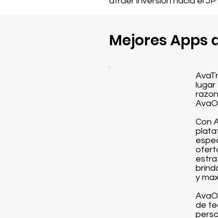
atraer inversión hacia el JP
Mejores Apps d
AvaTr
lugar
razon
AvaOp
Con A
plata
espec
ofert
estra
brind
y max
AvaOp
de te
perso