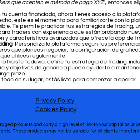
rokers que acepten el método de pago XYZ
", entonces el
n tu cuenta financiada, ahora tienes acceso a la plata
 hecho, este es el momento para familiarizarte con la p
ble. Te permite practicar tus estrategias de trading, 
 para traders con experiencia que están probando nuev
ón y características avanzadas que ofrece la app de tr
ading
: Personaliza la plataforma según tus preferencias
eros que planeas negociar, la configuración de gráfico
 que utilices regularmente.
no lo hiciste todavía, define tu estrategia de trading, inc
ida y objetivos de ganancia puede ayudarte a mantener 
rgo plazo.
n todo en su lugar, estás listo para comenzar a operar.
Privacy Policy
Cookies Policy
raged products and carry a high level of risk to your capital as pr
nts. These products may not be suitable for all clients therefo