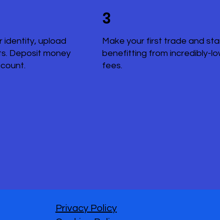
3
r identity, upload
Make your first trade and sta
s. Deposit money
benefitting from incredibly-l
ccount.
fees.
Privacy Policy