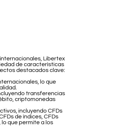
nternacionales, Libertex
iedad de características
pectos destacados clave:
ternacionales, lo que
alidad.
ncluyendo transferencias
/débito, criptomonedas
activos, incluyendo CFDs
 CFDs de índices, CFDs
lo que permite a los