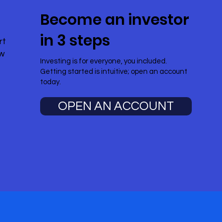
Become an investor
in 3 steps
rt
ow
Investing is for everyone, you included.
Getting started is intuitive; open an account
today.
OPEN AN ACCOUNT