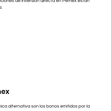
opciones de inversión directa en Pemex están 
a.
mex
ica alternativa son los bonos emitidos por la 